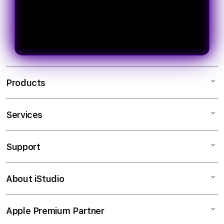
perangkat desktop maupun mobile.
syarat dan ketentuan sebelum
menggunakan layanan agar
memahami aturan dan kebijakan
yang berlaku.
Products
Services
TANDUKTOTO
TOTO MACAU
Support
AppleCare+
SITUS TOGEL
Corporate
TOTO MACAU
About iStudio
My Account
Toto Macau
TOGEL ONLINE
Collection & Delivery
Elush Service Provider
BANDAR TOGEL
Apple Premium Partner
About Us
Returns & Exchanges
Financing Options