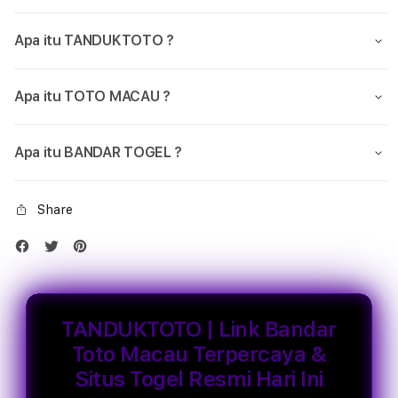
Apa itu TANDUKTOTO ?
Apa itu TOTO MACAU ?
Apa itu BANDAR TOGEL ?
Share
TANDUKTOTO | Link Bandar
Toto Macau Terpercaya &
Situs Togel Resmi Hari Ini