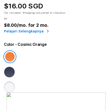
$16.00 SGD
Tax included.
Shipping
calculated at checkout.
or
$8.00
/mo. for 2 mo.
Pelajari Selengkapnya
Color
- Cosmic Orange