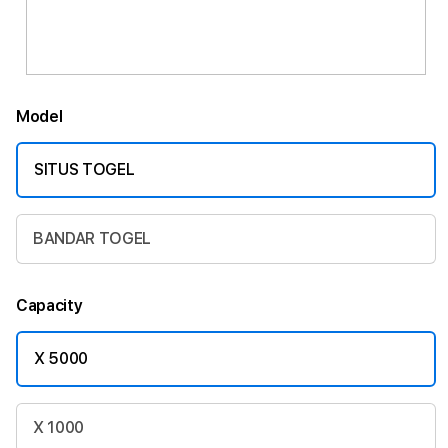
Model
SITUS TOGEL
BANDAR TOGEL
Capacity
X 5000
X 1000