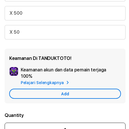
X 500
X 50
Keamanan Di TANDUKTOTO!
Keamanan akun dan data pemain terjaga
Ad
100%
App
Pelajari Selengkapnya
Car
Add
Quantity