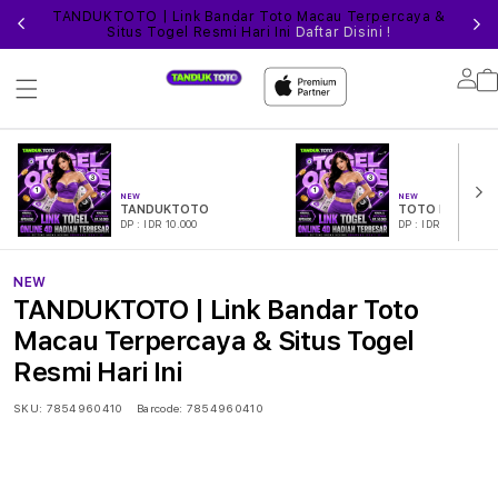
TANDUKTOTO | Link Bandar Toto Macau Terpercaya &
a
Situs Togel Resmi Hari Ini
Daftar Disini !
Lo
in
NEW
NEW
TANDUKTOTO
TOTO MACAU
DP : IDR 10.000
DP : IDR 10.000
NEW
TANDUKTOTO | Link Bandar Toto
Macau Terpercaya & Situs Togel
Resmi Hari Ini
SKU:
7854960410
Barcode:
7854960410