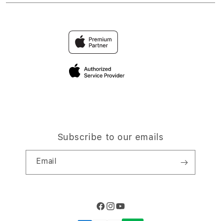
TOGEL
Find an iStudio near you
Contact Us
Trade-in
SITUS TOGEL LOGIN
Why Shop at iStudio
FAQ
Traveller’s Reservation
Elush Corporate Website
Privacy Policy
Site Terms of Use
Subscribe to our emails
Email
Facebook
Instagram
YouTube
Payment